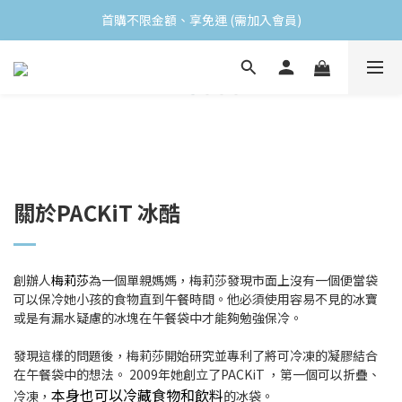
首購不限金額、享免運 (需加入會員)
首購不限金額、享免運 (需加入會員)
購買任一食品 即贈送小禮物
會員消費滿$499 領取當月生日禮
首購不限金額、享免運 (需加入會員)
關於PACKiT 冰酷
創辦人
梅莉莎
為一個單親媽媽，梅莉莎發現市面上沒有一個便當袋
可以保冷她小孩的食物直到午餐時間。他必須使用容易不見的冰寶
或是有漏水疑慮的冰塊在午餐袋中才能夠勉強保冷。
發現這樣的問題後，梅莉莎開始研究並專利了將可冷凍的凝膠結合
在午餐袋中的想法。 2009年她創立了PACKiT ，第一個可以折疊、
本身也可以冷藏食物和飲料
冷凍，
的冰袋。