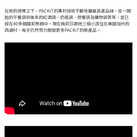
在她的領導之下，PACKiT的專利技術不斷地擴展其產品線，從一開
始的午餐袋到後來的紅酒袋、奶瓶袋、野餐袋及購物袋等等，並已
經在40多個國家熱銷中。現在梅莉莎跟她三個小孩住在美國加州的
西湖村，每天仍然努力開發更多PACKiT的新產品。