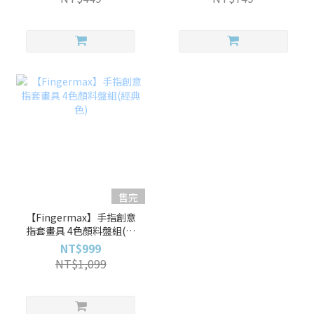
售完
【Fingermax】手指創意
指套畫具 4色顏料盤組(經
典色)
NT$999
NT$1,099