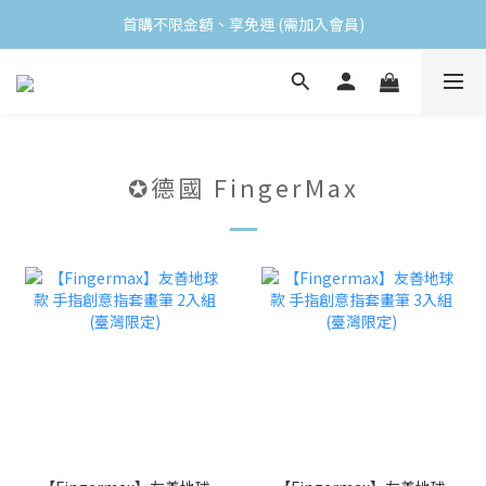
首購不限金額、享免運 (需加入會員)
首購不限金額、享免運 (需加入會員)
購買任一食品 即贈送小禮物
會員消費滿$499 領取當月生日禮
首購不限金額、享免運 (需加入會員)
✪德國 FingerMax