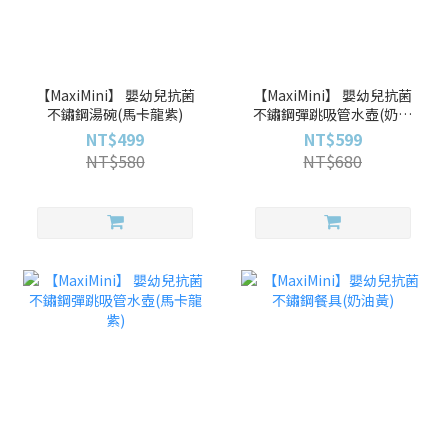
【MaxiMini】 嬰幼兒抗菌
【MaxiMini】 嬰幼兒抗菌
不鏽鋼湯碗(馬卡龍紫)
不鏽鋼彈跳吸管水壺(奶油
黃)
NT$499
NT$599
NT$580
NT$680