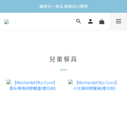
首購不限金額、享免運 (需加入會員)
購買任一食品 即贈送小禮物
會員消費滿$499 領取當月生日禮
首購不限金額、享免運 (需加入會員)
兒童餐具