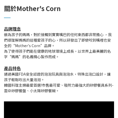
關於Mother's Corn
品牌理念
做為孩子的媽媽，對於接觸到寶寶嘴巴的任何東西都非常擔心 ，我
們很理解媽媽的這種愛孩子的心，所以研發出了即使咬到嘴裡也安
全的“Mother's Corn”品牌。
為了使得孩子們能在健康的地球環境上成長，以世界上最美麗的名
字“媽媽”的名義精心製作而成。
產品特色
通過美國FDA安全認證的泡泡玩具與泡泡水，特殊出泡口設計，讓
孩子輕鬆吹出大量泡泡。
韓國料理主婦最愛首選!市售最可愛、吸附力最強大的矽膠餐具系列-
雲朵矽膠餐盤、小太陽矽膠餐碗。