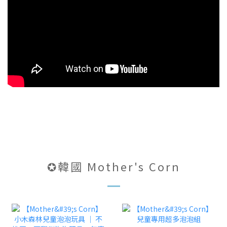
✪韓國 Mother's Corn